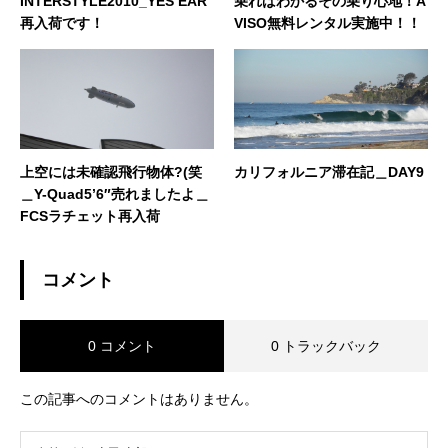
INTERSTYLE2010_YES EAR
乗ればわかるその乗り心地！A
再入荷です！
VISO無料レンタル実施中！！
上空には未確認飛行物体?(笑
カリフォルニア滞在記＿DAY9
＿Y-Quad5’6″売れましたよ＿
FCSラチェット再入荷
コメント
0 コメント
0 トラックバック
この記事へのコメントはありません。