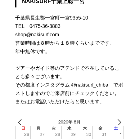
NAKISURF千葉上総一宮
千葉県長生郡一宮町一宮9355-10
TEL：
0475-36-3883
shop@nakisurf.com
営業時間は８時から１８時くらいまでです。
年中無休です。
ツアーやガイド等のアテンドで不在しているこ
とも多々ございます。
その都度インスタグラム @nakisurf_chiba でポ
ストしますのでご来店前にチェックください。
またはお電話いただけたらと思います。
2026年 8月
日
月
火
水
木
金
土
26
27
28
29
30
31
1