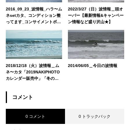
2016_09_23_波情報_ハラ〜ム
2022/3/27（日）波情報＿頭オ
ネsetカタ、コンディション整
ーバー【最新情報&キャンペー
ってます_コンサイメントボー
ン情報など盛り沢山★】
ド値下げしました！
2018/12/18（火）波情報＿ム
2014/06/05＿今日の波情報
ネ〜カタ「2019NAKIPHOTO
カレンダー販売中」「冬のボ
ーナスキャンペーン開催
中！」「2018冬のウエットス
コメント
ーツオーダーキャンペーン」
0 コメント
0 トラックバック