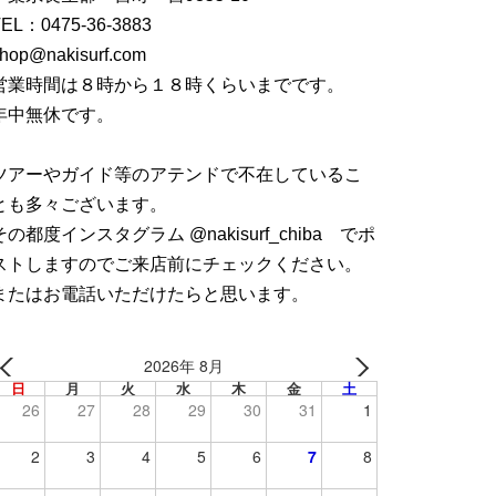
TEL：
0475-36-3883
hop@nakisurf.com
営業時間は８時から１８時くらいまでです。
年中無休です。
ツアーやガイド等のアテンドで不在しているこ
とも多々ございます。
その都度インスタグラム @nakisurf_chiba でポ
ストしますのでご来店前にチェックください。
またはお電話いただけたらと思います。
2026年 8月
日
月
火
水
木
金
土
26
27
28
29
30
31
1
2
3
4
5
6
7
8