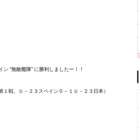
ン “無敵艦隊” に勝利しましたー！！
第１戦、Ｕ－２３スペイン０－１Ｕ－２３日本）