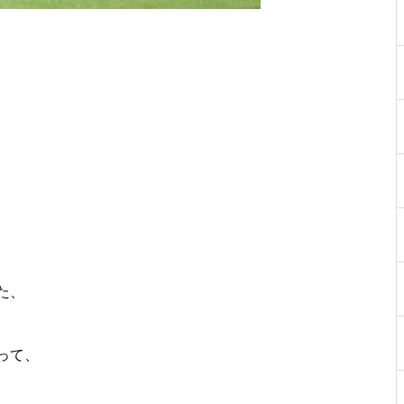
た、
って、