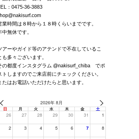
TEL：
0475-36-3883
hop@nakisurf.com
営業時間は８時から１８時くらいまでです。
年中無休です。
ツアーやガイド等のアテンドで不在しているこ
とも多々ございます。
その都度インスタグラム @nakisurf_chiba でポ
ストしますのでご来店前にチェックください。
またはお電話いただけたらと思います。
2026年 8月
日
月
火
水
木
金
土
26
27
28
29
30
31
1
2
3
4
5
6
7
8