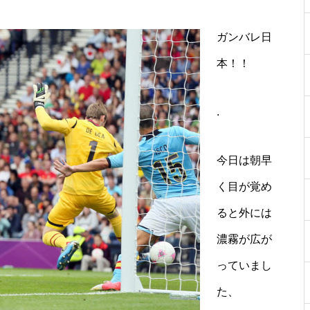
ガンバレ日
本！！
.
今日は朝早
く目が覚め
ると外には
濃霧が広が
っていまし
た、