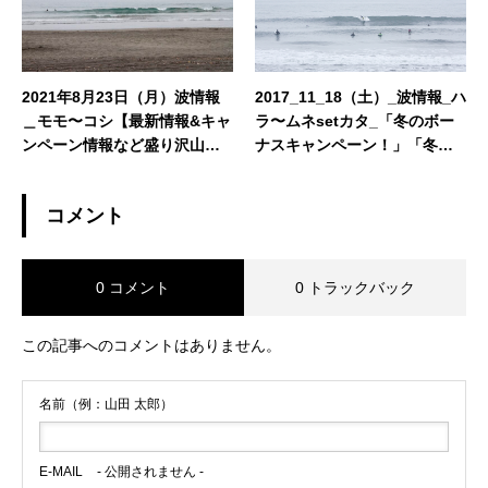
2021年8月23日（月）波情報
2017_11_18（土）_波情報_ハ
＿モモ〜コシ【最新情報&キャ
ラ〜ムネsetカタ_「冬のボー
ンペーン情報など盛り沢山
ナスキャンペーン！」「冬の
★】
ウェットスーツオーダーフェ
ア！」「ボード買取委託強化
コメント
期間！」「レンタルボードリ
ニューアル！」
0 コメント
0 トラックバック
この記事へのコメントはありません。
名前（例：山田 太郎）
E-MAIL
- 公開されません -