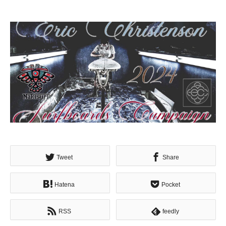
Tweet
Share
Hatena
Pocket
RSS
feedly