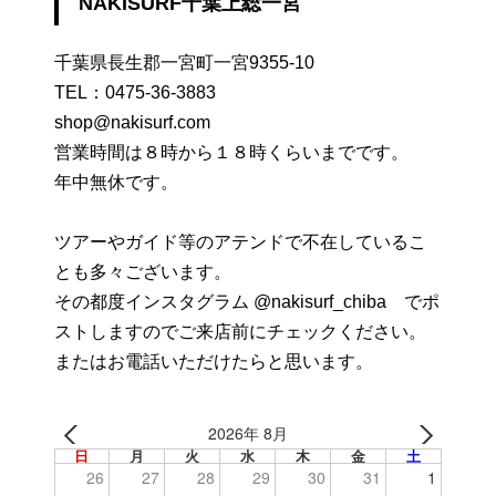
NAKISURF千葉上総一宮
千葉県長生郡一宮町一宮9355-10
TEL：
0475-36-3883
shop@nakisurf.com
営業時間は８時から１８時くらいまでです。
年中無休です。
ツアーやガイド等のアテンドで不在しているこ
とも多々ございます。
その都度インスタグラム @nakisurf_chiba でポ
ストしますのでご来店前にチェックください。
またはお電話いただけたらと思います。
2026年 8月
日
月
火
水
木
金
土
26
27
28
29
30
31
1