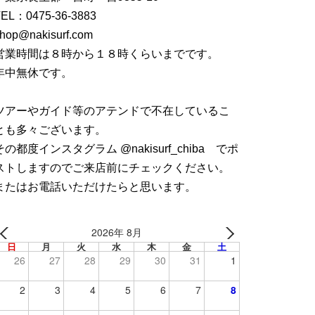
TEL：
0475-36-3883
hop@nakisurf.com
営業時間は８時から１８時くらいまでです。
年中無休です。
ツアーやガイド等のアテンドで不在しているこ
とも多々ございます。
その都度インスタグラム @nakisurf_chiba でポ
ストしますのでご来店前にチェックください。
またはお電話いただけたらと思います。
2026年 8月
日
月
火
水
木
金
土
26
27
28
29
30
31
1
2
3
4
5
6
7
8