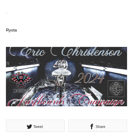
.
Ryota
Tweet
Share