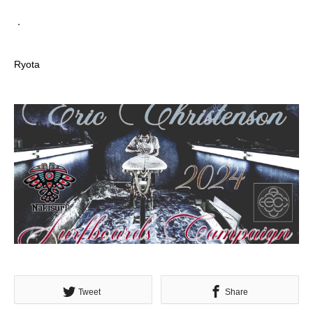
．
Ryota
Tweet
Share