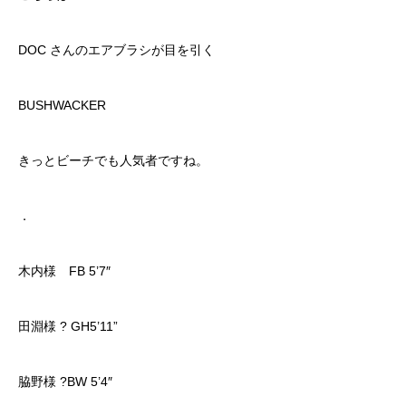
DOC さんのエアブラシが目を引く
BUSHWACKER
きっとビーチでも人気者ですね。
．
木内様 FB 5’7″
田淵様 ? GH5’11”
脇野様 ?BW 5’4″