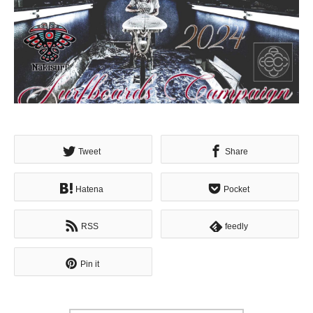
Tweet
Share
Hatena
Pocket
RSS
feedly
Pin it