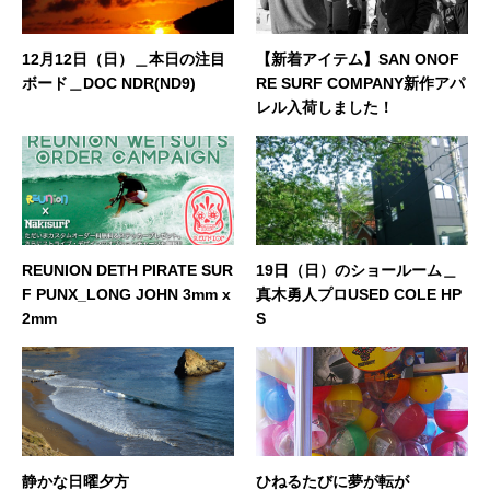
12月12日（日）＿本日の注目
【新着アイテム】SAN ONOF
ボード＿DOC NDR(ND9)
RE SURF COMPANY新作アパ
レル入荷しました！
REUNION DETH PIRATE SUR
19日（日）のショールーム＿
F PUNX_LONG JOHN 3mm x
真木勇人プロUSED COLE HP
2mm
S
静かな日曜夕方
ひねるたびに夢が転が