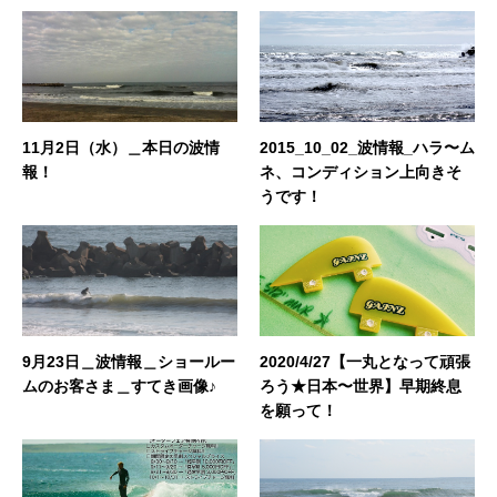
の釣りやアウトドア、愛猫との日常などもご紹
介できればと思います！ どうぞよろしくお願い
いたします。◆担当業務：店舗運営・WEBサイ
ト運営・企画・プロモーション◆東京都出身：
一宮町在住 ◆誕生日：1983年4月29日
11月2日（水）＿本日の波情
2015_10_02_波情報_ハラ〜ム
報！
ネ、コンディション上向きそ
うです！
9月23日＿波情報＿ショールー
2020/4/27【一丸となって頑張
ムのお客さま＿すてき画像♪
ろう★日本〜世界】早期終息
を願って！