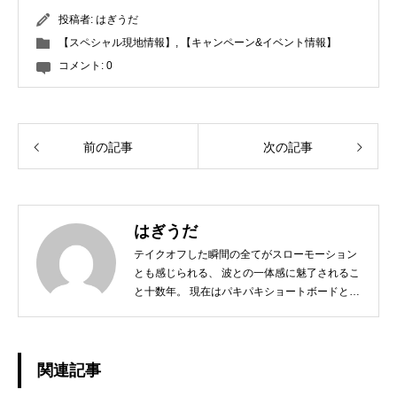
投稿者:
はぎうだ
【スペシャル現地情報】
,
【キャンペーン&イベント情報】
コメント:
0
前の記事
次の記事
はぎうだ
テイクオフした瞬間の全てがスローモーション
とも感じられる、 波との一体感に魅了されるこ
と十数年。 現在はパキパキショートボードとは
サヨナラし、 ミニからログ、フィンレスボード
など、 その日の気分とコンディションに合わせ
たボードチョイスで、 ゆったりと波と調和する
日々を楽しんでおります☆ 今後、こちらのブロ
関連記事
グではHAPPY SURFIN'情報のみならず、 趣味