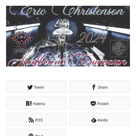
Tweet
Share
Hatena
Pocket
RSS
feedly