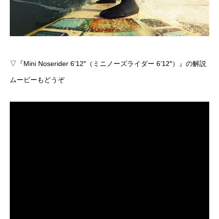
▽『
Mini Noserider 6’12″（ミニノーズライダー 6’12″）
』の解説
ムービーもどうぞ