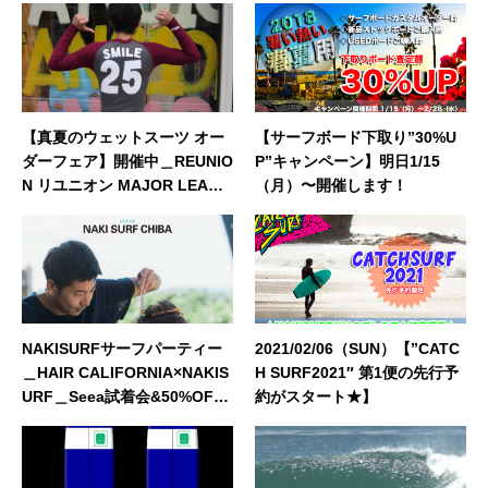
【真夏のウェットスーツ オー
【サーフボード下取り”30%U
ダーフェア】開催中＿REUNIO
P”キャンペーン】明日1/15
N リユニオン MAJOR LEAGU
（月）〜開催します！
E メジャーリーグ モデルのご
紹介！
NAKISURFサーフパーティー
2021/02/06（SUN）【”CATC
＿HAIR CALIFORNIA×NAKIS
H SURF2021″ 第1便の先行予
URF＿Seea試着会&50%OFF
約がスタート★】
＿ウェット診断＿GOLDEN W
EEKイベント情報！