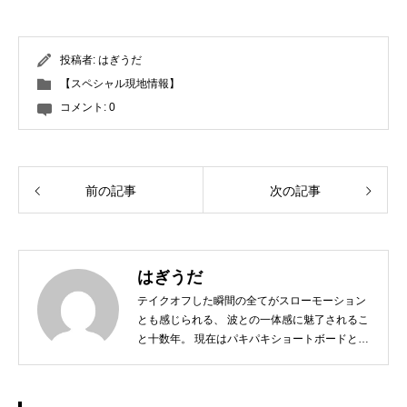
投稿者:
はぎうだ
【スペシャル現地情報】
コメント:
0
前の記事
次の記事
はぎうだ
テイクオフした瞬間の全てがスローモーション
とも感じられる、 波との一体感に魅了されるこ
と十数年。 現在はパキパキショートボードとは
サヨナラし、 ミニからログ、フィンレスボード
など、 その日の気分とコンディションに合わせ
たボードチョイスで、 ゆったりと波と調和する