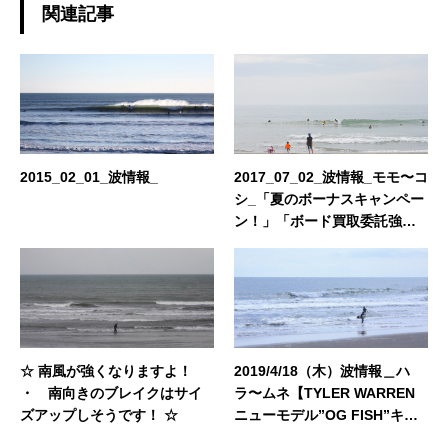
日々を楽しんでおります☆ 今後、こちらのブロ
関連記事
グではHAPPY SURFIN'情報のみならず、 趣味
の釣りやアウトドア、愛猫との日常などもご紹
介できればと思います！ どうぞよろしくお願い
いたします。◆担当業務：店舗運営・WEBサイ
ト運営・企画・プロモーション◆東京都出身：
一宮町在住 ◆誕生日：1983年4月29日
2015_02_01_波情報_
2017_07_02_波情報_モモ〜コ
シ_「夏のボーナスキャンペー
ン！」「ボード買取委託強化
期間！」
☆ 南風が強くなりますよ！
2019/4/18（木）波情報＿ハ
・ 南向きのブレイクはサイ
ラ〜ムネ【TYLER WARREN
ズアップしそうです！ ☆
ニューモデル”OG FISH”キャ
ンペーンスタート】【NAKISU