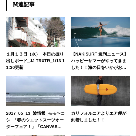
関連記事
１月１３日（水）_本日の掘り
【NAKISURF 週刊ニュース】
出しボード_JJ TRXTR_1/13 1
ハッピーサマーがやってきま
1:30更新
した！！海の日をいかがお過
ごしですか？
2017_05_13_波情報_モモ〜コ
カリフォルニアよりエア便が
シ_「春のウエットスーツオー
到着しました！！
ダーフェア！」「CANVASキ
ャンペーン！」「ボード買取