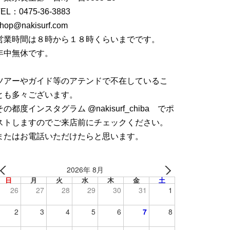
TEL：
0475-36-3883
hop@nakisurf.com
営業時間は８時から１８時くらいまでです。
年中無休です。
ツアーやガイド等のアテンドで不在しているこ
とも多々ございます。
その都度インスタグラム @nakisurf_chiba でポ
ストしますのでご来店前にチェックください。
またはお電話いただけたらと思います。
2026年 8月
日
月
火
水
木
金
土
26
27
28
29
30
31
1
2
3
4
5
6
7
8