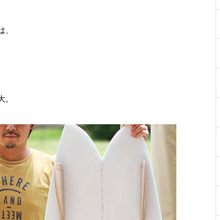
は、
大。