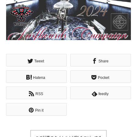
Tweet
Share
Hatena
Pocket
RSS
feedly
Pin it