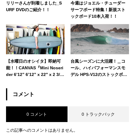
リリーさんが到着しました_S
今週はジョエル・チューダー
URF DVDのご紹介！！
サーフボード特集！新規スト
ックボード10本入荷！！
【水曜日のオシイタ】即納可
台風シーズンに大活躍！＿コ
能！！CANVAS『Mini Noseri
ール、ハイパフォーマンスモ
der 6’12” 6’12” x 22″ x 2 3/
デル HPS-V12のストックボー
4″』千葉ストックボード
ドが完成！！
コメント
0 コメント
0 トラックバック
この記事へのコメントはありません。