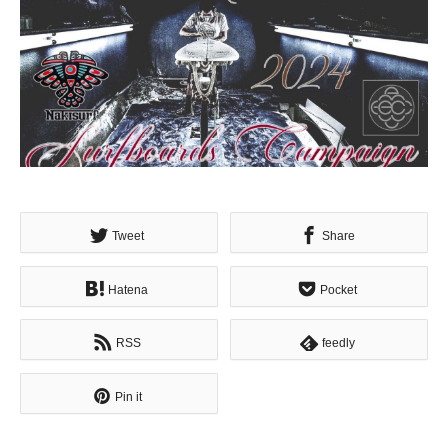
Tweet
Share
Hatena
Pocket
RSS
feedly
Pin it