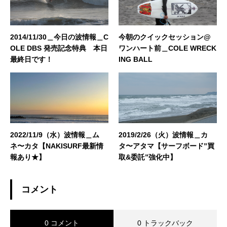
2014/11/30＿今日の波情報＿C
今朝のクイックセッション@
OLE DBS 発売記念特典 本日
ワンハート前＿COLE WRECK
最終日です！
ING BALL
2022/11/9（水）波情報＿ム
2019/2/26（火）波情報＿カ
ネ〜カタ【NAKISURF最新情
タ〜アタマ【サーフボード”買
報あり★】
取&委託”強化中】
コメント
0 コメント
0 トラックバック