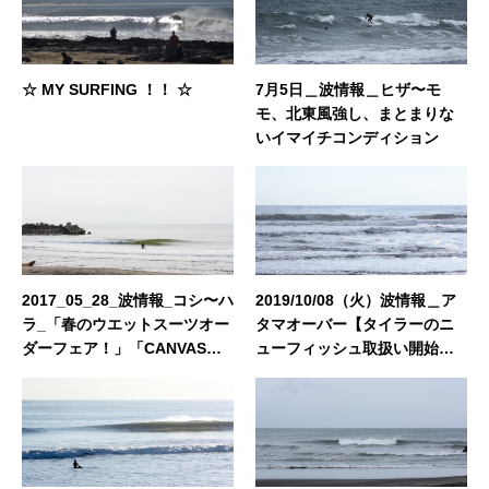
ト運営・企画・プロモーション◆東京都出身：
一宮町在住 ◆誕生日：1983年4月29日
☆ MY SURFING ！！ ☆
7月5日＿波情報＿ヒザ〜モ
モ、北東風強し、まとまりな
いイマイチコンディション
2017_05_28_波情報_コシ〜ハ
2019/10/08（火）波情報＿ア
ラ_「春のウエットスーツオー
タマオーバー【タイラーのニ
ダーフェア！」「CANVASキ
ューフィッシュ取扱い開始】
ャンペーン！」「ボード買取
【CATCH SURF 2019 ALL 2
委託強化期間！」
0%OFF】【サーフボード高額
買取・サーフボード委託販
売】