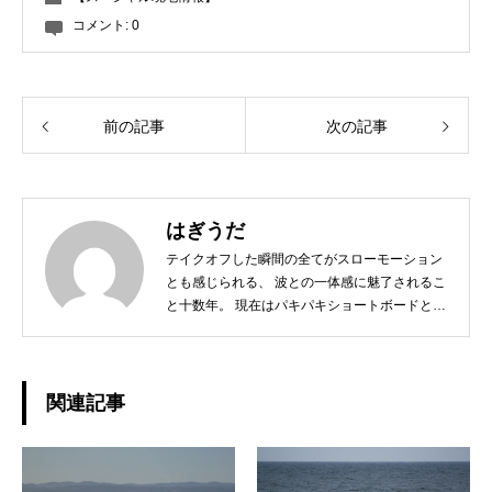
コメント:
0
前の記事
次の記事
はぎうだ
テイクオフした瞬間の全てがスローモーション
とも感じられる、 波との一体感に魅了されるこ
と十数年。 現在はパキパキショートボードとは
サヨナラし、 ミニからログ、フィンレスボード
など、 その日の気分とコンディションに合わせ
たボードチョイスで、 ゆったりと波と調和する
日々を楽しんでおります☆ 今後、こちらのブロ
関連記事
グではHAPPY SURFIN'情報のみならず、 趣味
の釣りやアウトドア、愛猫との日常などもご紹
介できればと思います！ どうぞよろしくお願い
いたします。◆担当業務：店舗運営・WEBサイ