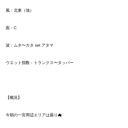
風：北東（強）
面：C
波：ムネ〜カタ set アタマ
ウエット指数：トランクス〜タッパー
【概況】
今朝の一宮周辺エリアは曇り☁