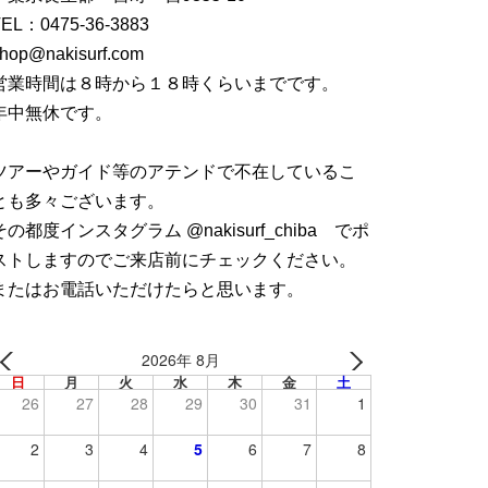
TEL：
0475-36-3883
hop@nakisurf.com
営業時間は８時から１８時くらいまでです。
年中無休です。
ツアーやガイド等のアテンドで不在しているこ
とも多々ございます。
その都度インスタグラム @nakisurf_chiba でポ
ストしますのでご来店前にチェックください。
またはお電話いただけたらと思います。
2026年 8月
日
月
火
水
木
金
土
26
27
28
29
30
31
1
2
3
4
5
6
7
8