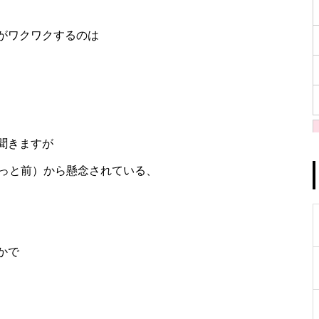
がワクワクするのは
聞きますが
もっと前）から懸念されている、
かで