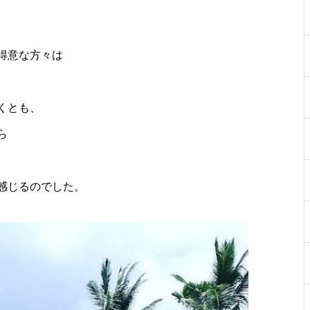
得意な方々は
くとも、
ら
感じるのでした。