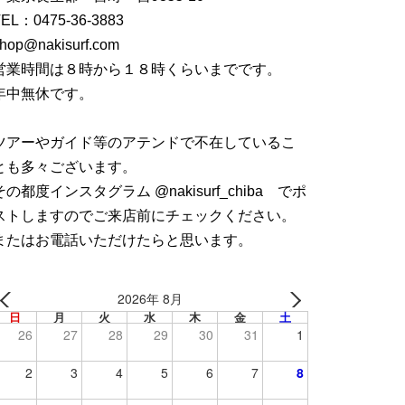
TEL：
0475-36-3883
hop@nakisurf.com
営業時間は８時から１８時くらいまでです。
年中無休です。
ツアーやガイド等のアテンドで不在しているこ
とも多々ございます。
その都度インスタグラム @nakisurf_chiba でポ
ストしますのでご来店前にチェックください。
またはお電話いただけたらと思います。
2026年 8月
日
月
火
水
木
金
土
26
27
28
29
30
31
1
2
3
4
5
6
7
8