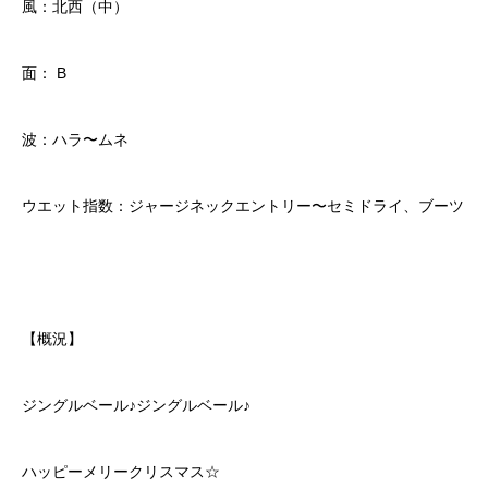
風：北西（中）
面： B
波：ハラ〜ムネ
ウエット指数：ジャージネックエントリー〜セミドライ、ブーツ
【概況】
ジングルベール♪ジングルベール♪
ハッピーメリークリスマス☆