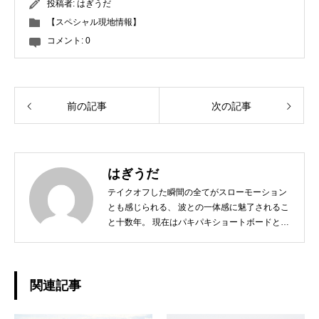
投稿者:
はぎうだ
【スペシャル現地情報】
コメント:
0
前の記事
次の記事
はぎうだ
テイクオフした瞬間の全てがスローモーション
とも感じられる、 波との一体感に魅了されるこ
と十数年。 現在はパキパキショートボードとは
サヨナラし、 ミニからログ、フィンレスボード
など、 その日の気分とコンディションに合わせ
たボードチョイスで、 ゆったりと波と調和する
日々を楽しんでおります☆ 今後、こちらのブロ
関連記事
グではHAPPY SURFIN'情報のみならず、 趣味
の釣りやアウトドア、愛猫との日常などもご紹