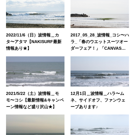
介できればと思います！ どうぞよろしくお願い
いたします。◆担当業務：店舗運営・WEBサイ
ト運営・企画・プロモーション◆東京都出身：
一宮町在住 ◆誕生日：1983年4月29日
2022/11/6（日）波情報＿カ
2017_05_28_波情報_コシ〜ハ
タ〜アタマ【NAKISURF最新
ラ_「春のウエットスーツオー
情報あり★】
ダーフェア！」「CANVASキ
ャンペーン！」「ボード買取
委託強化期間！」
2021/5/22（土）波情報＿モ
12月1日＿波情報＿ハラ〜ム
モ〜コシ【最新情報&キャンペ
ネ、サイドオフ、ファンウェ
ーン情報など盛り沢山★】
ーブあります♪