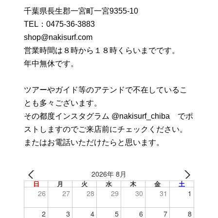
千葉県長生郡一宮町一宮9355-10
TEL：
0475-36-3883
shop@nakisurf.com
営業時間は８時から１８時くらいまでです。
年中無休です。
ツアーやガイド等のアテンドで不在しているこ
とも多々ございます。
その都度インスタグラム @nakisurf_chiba でポ
ストしますのでご来店前にチェックください。
またはお電話いただけたらと思います。
2026年 8月
日
月
火
水
木
金
土
26
27
28
29
30
31
1
2
3
4
5
6
7
8