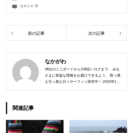
コメント:
0
前の記事
次の記事
なかがわ
4ft台のミニボードから10ft近いログまで、 みな
さまに有益な情報をお届けできるよう、 取っ替
え引っ替え日々サーフィン研究中！ 2020年10
月には第一子が誕生し、 「オリジナルなスタイ
ルを持ったGOODサーファーに育てるには？」
こちらも日々研究中ですw どうぞよろしくお願
いいたします。◆担当業務：撮影・店舗運営・
関連記事
WEBサイト運営・企画・プロモーション◆栃木
県出身：一宮町在住 ◆誕生日：1979年10月2日