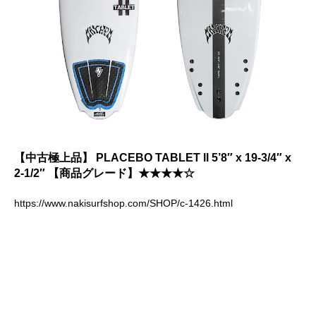
【中古極上品】 PLACEBO TABLET ll 5’8″ x 19-3/4″ x
2-1/2″ 【商品グレード】★★★★☆
https://www.nakisurfshop.com/SHOP/c-1426.html