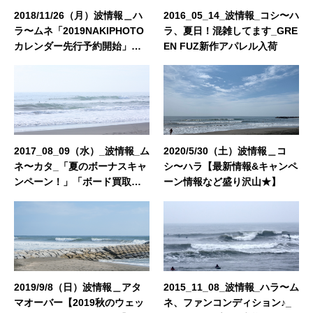
2018/11/26（月）波情報＿ハ
2016_05_14_波情報_コシ〜ハ
ラ〜ムネ「2019NAKIPHOTO
ラ、夏日！混雑してます_GRE
カレンダー先行予約開始」
EN FUZ新作アパレル入荷
「冬のボーナスキャンペーン
開催中！」「2018冬のウエッ
トスーツオーダーキャンペー
ン」
2017_08_09（水）_波情報_ム
2020/5/30（土）波情報＿コ
ネ〜カタ_「夏のボーナスキャ
シ〜ハラ【最新情報&キャンペ
ンペーン！」「ボード買取委
ーン情報など盛り沢山★】
託強化期間！」「Shop in Sh
op開催中！」「レンタルボー
ドリニューアル！」
2019/9/8（日）波情報＿アタ
2015_11_08_波情報_ハラ〜ム
マオーバー【2019秋のウェッ
ネ、ファンコンディション♪_