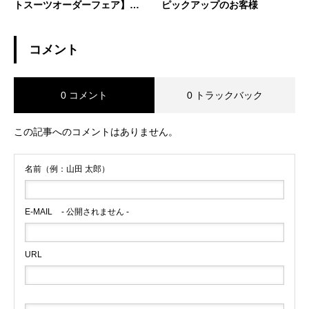
トスーツオーダーフェア】【N
ピックアップのお客様
AKISURFサーフィンスクール
開催中】【サーフボード高額
コメント
買取・サーフボード委託販
売】
0 コメント
0 トラックバック
この記事へのコメントはありません。
名前（例：山田 太郎）
E-MAIL
- 公開されません -
URL