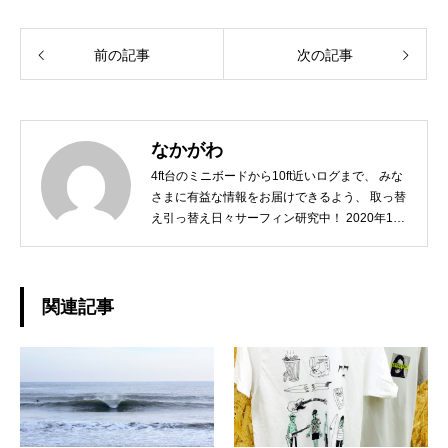
前の記事
次の記事
なかがわ
4ft台のミニボードから10ft近いログまで、 みな
さまに有益な情報をお届けできるよう、 取っ替
え引っ替え日々サーフィン研究中！ 2020年10
月には第一子が誕生し、 「オリジナルなスタイ
ルを持ったGOODサーファーに育てるには？」
こちらも日々研究中ですw どうぞよろしくお願
いいたします。◆担当業務：撮影・店舗運営・
関連記事
WEBサイト運営・企画・プロモーション◆栃木
県出身：一宮町在住 ◆誕生日：1979年10月2日