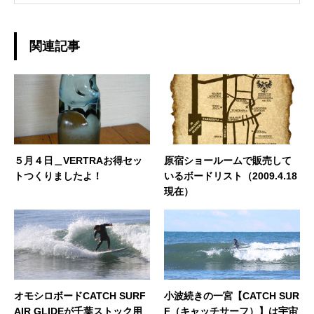
ルを持ったGOODサーファーに育てるには？」
こちらも日々研究中ですw どうぞよろしくお願
いいたします。◆担当業務：撮影・店舗運営・
関連記事
WEBサイト運営・企画・プロモーション◆栃木
県出身：一宮町在住 ◆誕生日：1979年10月2日
５月４日＿VERTRAお得セッ
原宿ショールームで販売して
トつくりましたよ！
いるボードリスト（2009.4.18
現在）
オモシロボードCATCH SURF
小波続きの一宮【CATCH SUR
AIR GLIDEが千葉ストック用
F（キャッチサーフ）】は宇宙