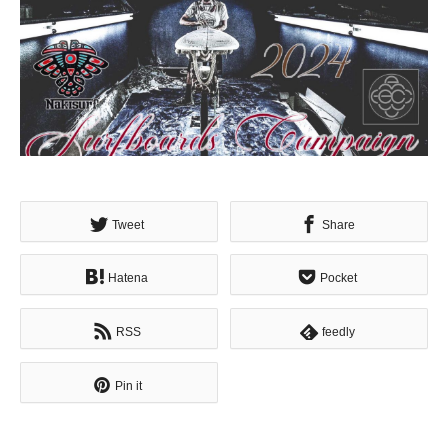
Tweet
Share
Hatena
Pocket
RSS
feedly
Pin it