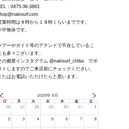
TEL：
0475-36-3883
hop@nakisurf.com
営業時間は８時から１８時くらいまでです。
年中無休です。
ツアーやガイド等のアテンドで不在しているこ
とも多々ございます。
その都度インスタグラム @nakisurf_chiba でポ
ストしますのでご来店前にチェックください。
またはお電話いただけたらと思います。
2026年 8月
日
月
火
水
木
金
土
26
27
28
29
30
31
1
2
3
4
5
6
7
8