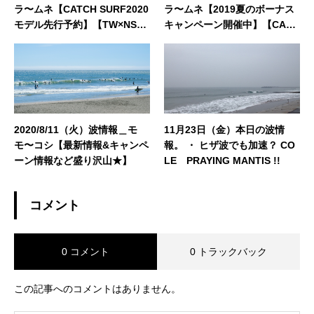
ラ〜ムネ【CATCH SURF2020
ラ〜ムネ【2019夏のボーナス
モデル先行予約】【TW×NSオ
キャンペーン開催中】【CATC
リジナルアパレル各種発売
H SURF2019モデル発売中】
中】【ホカホカ防寒ギアSALE
開始】【Z1SURFSUITS最短納
期】【サーフボード価格大幅
改定】【買取／委託販売強化
中】
2020/8/11（火）波情報＿モ
11月23日（金）本日の波情
モ〜コシ【最新情報&キャンペ
報。 ・ ヒザ波でも加速？ CO
ーン情報など盛り沢山★】
LE PRAYING MANTIS !!
コメント
0 コメント
0 トラックバック
この記事へのコメントはありません。