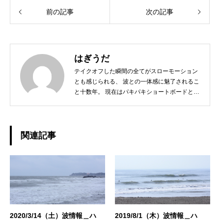
前の記事
次の記事
はぎうだ
テイクオフした瞬間の全てがスローモーション
とも感じられる、 波との一体感に魅了されるこ
と十数年。 現在はパキパキショートボードとは
サヨナラし、 ミニからログ、フィンレスボード
など、 その日の気分とコンディションに合わせ
たボードチョイスで、 ゆったりと波と調和する
日々を楽しんでおります☆ 今後、こちらのブロ
関連記事
グではHAPPY SURFIN'情報のみならず、 趣味
の釣りやアウトドア、愛猫との日常などもご紹
介できればと思います！ どうぞよろしくお願い
いたします。◆担当業務：店舗運営・WEBサイ
ト運営・企画・プロモーション◆東京都出身：
一宮町在住 ◆誕生日：1983年4月29日
2020/3/14（土）波情報＿ハ
2019/8/1（木）波情報＿ハ