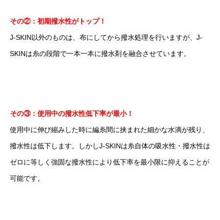
その②：初期撥水性がトップ！
J-SKIN以外のものは、布にしてから撥水処理を行いますが、J-
SKINは糸の段階で一本一本に撥水剤を融合させています。
その③：使用中の撥水性低下率が最小！
使用中に伸び縮みした時に編糸間に挟まれた細かな水滴が残り、
撥水性は低下します。しかしJ-SKINは糸自体の吸水性・撥水性は
ゼロに等しく強固な撥水性により低下率を最小限に抑えることが
可能です。