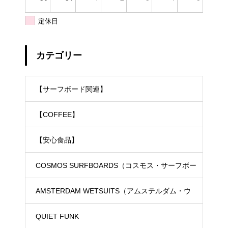
定休日
カテゴリー
【サーフボード関連】
【COFFEE】
【安心食品】
COSMOS SURFBOARDS（コスモス・サーフボー
ド）
AMSTERDAM WETSUITS（アムステルダム・ウ
ェットスーツ）
QUIET FUNK