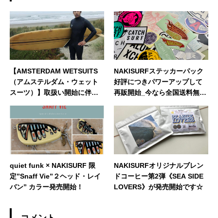
の釣りやアウトドア、愛猫との日常などもご紹
介できればと思います！ どうぞよろしくお願い
いたします。◆担当業務：店舗運営・WEBサイ
ト運営・企画・プロモーション◆東京都出身：
一宮町在住 ◆誕生日：1983年4月29日
【AMSTERDAM WETSUITS
NAKISURFステッカーパック
（アムステルダム・ウェット
好評につきパワーアップして
スーツ）】取扱い開始に伴い
再販開始_今なら全国送料無料
オーダーフェアを開催♪
です☆
quiet funk × NAKISURF 限
NAKISURFオリジナルブレン
定”Snaff Vie”２ヘッド・レイ
ドコーヒー第2弾《SEA SIDE
バン” カラー発売開始！
LOVERS》が発売開始です☆
コメント