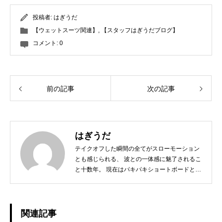
投稿者:
はぎうだ
【ウェットスーツ関連】
,
【スタッフはぎうだブログ】
コメント:
0
前の記事
次の記事
はぎうだ
テイクオフした瞬間の全てがスローモーション
とも感じられる、 波との一体感に魅了されるこ
と十数年。 現在はパキパキショートボードとは
サヨナラし、 ミニからログ、フィンレスボード
など、 その日の気分とコンディションに合わせ
たボードチョイスで、 ゆったりと波と調和する
日々を楽しんでおります☆ 今後、こちらのブロ
関連記事
グではHAPPY SURFIN'情報のみならず、 趣味