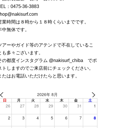
TEL：
0475-36-3883
hop@nakisurf.com
営業時間は８時から１８時くらいまでです。
年中無休です。
ツアーやガイド等のアテンドで不在しているこ
とも多々ございます。
その都度インスタグラム @nakisurf_chiba でポ
ストしますのでご来店前にチェックください。
またはお電話いただけたらと思います。
2026年 8月
日
月
火
水
木
金
土
26
27
28
29
30
31
1
2
3
4
5
6
7
8