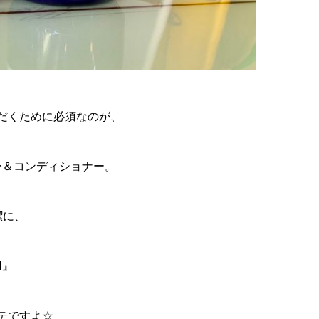
だくために必須なのが、
ー＆コンディショナー。
潔に、
N』
テですよ☆