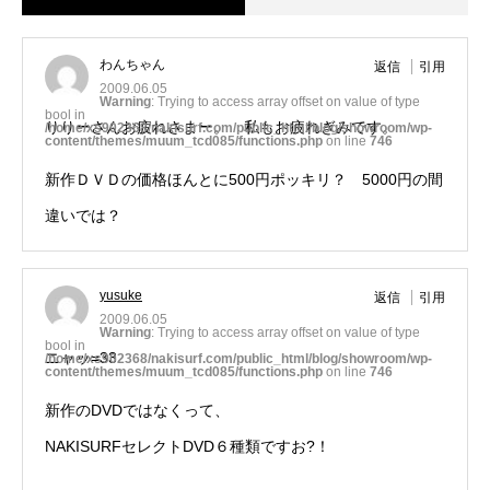
わんちゃん
返信
引用
2009.06.05
Warning
: Trying to access array offset on value of type
bool in
りりーさんお疲れさまー。 私もお疲れぎみです。
/home/xs902368/nakisurf.com/public_html/blog/showroom/wp-
content/themes/muum_tcd085/functions.php
on line
746
新作ＤＶＤの価格ほんとに500円ポッキリ？ 5000円の間
違いでは？
yusuke
返信
引用
2009.06.05
Warning
: Trying to access array offset on value of type
bool in
ニャッ=33
/home/xs902368/nakisurf.com/public_html/blog/showroom/wp-
content/themes/muum_tcd085/functions.php
on line
746
新作のDVDではなくって、
NAKISURFセレクトDVD６種類ですお?！