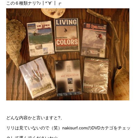
この６種類ナリ?♪┃*´∀`┃┏
どんな内容かと言いますと?、
リリは見ていないので（笑）
nakisurf.comのDVDカテゴ
をチェッ
クして選んでくださいね☆