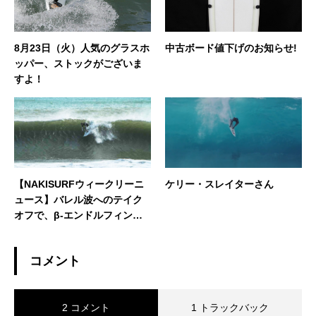
8月23日（火）人気のグラスホ
中古ボード値下げのお知らせ!
ッパー、ストックがございま
すよ！
【NAKISURFウィークリーニ
ケリー・スレイターさん
ュース】バレル波へのテイク
オフで、β-エンドルフィン放
出！！ナキサーフも年末に向
けてバレル内加速グライド展
コメント
開中です！
2 コメント
1 トラックバック