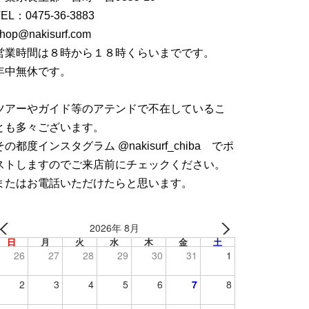
TEL：
0475-36-3883
hop@nakisurf.com
営業時間は８時から１８時くらいまでです。
年中無休です。
ツアーやガイド等のアテンドで不在しているこ
とも多々ございます。
その都度インスタグラム @nakisurf_chiba でポ
ストしますのでご来店前にチェックください。
またはお電話いただけたらと思います。
2026年 8月
日
月
火
水
木
金
土
26
27
28
29
30
31
1
2
3
4
5
6
7
8