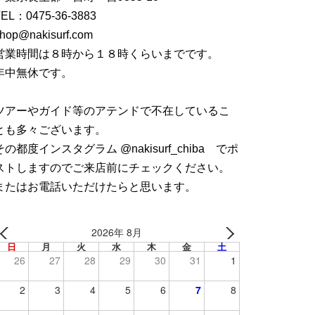
TEL：
0475-36-3883
hop@nakisurf.com
営業時間は８時から１８時くらいまでです。
年中無休です。
ツアーやガイド等のアテンドで不在しているこ
とも多々ございます。
その都度インスタグラム @nakisurf_chiba でポ
ストしますのでご来店前にチェックください。
またはお電話いただけたらと思います。
2026年 8月
日
月
火
水
木
金
土
26
27
28
29
30
31
1
2
3
4
5
6
7
8