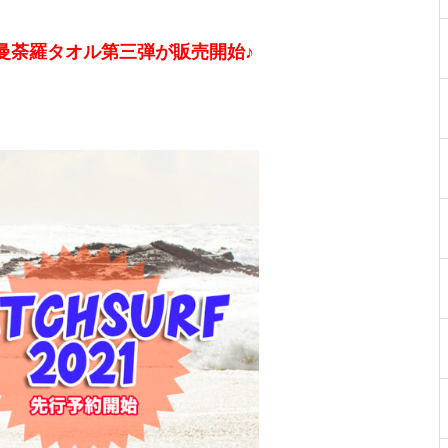
治産☆曼荼羅タオル第三弾が販売開始♪