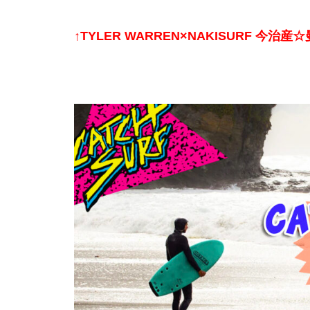
↑TYLER WARREN×NAKISURF 今