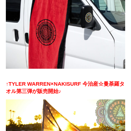
↑TYLER WARREN×NAKISURF 今治産☆曼荼羅タ
オル第三弾が販売開始♪