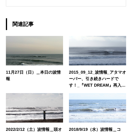
サヨナラし、 ミニからログ、フィンレスボード
など、 その日の気分とコンディションに合わせ
たボードチョイスで、 ゆったりと波と調和する
日々を楽しんでおります☆ 今後、こちらのブロ
関連記事
グではHAPPY SURFIN'情報のみならず、 趣味
の釣りやアウトドア、愛猫との日常などもご紹
介できればと思います！ どうぞよろしくお願い
いたします。◆担当業務：店舗運営・WEBサイ
ト運営・企画・プロモーション◆東京都出身：
一宮町在住 ◆誕生日：1983年4月29日
11月27日（日）＿本日の波情
2015_09_12_波情報_アタマオ
報
ーバー、引き続きハードで
す！_『WET DREAM』再入
荷！
2022/2/12（土）波情報＿頭オ
2018/9/19（水）波情報＿コ