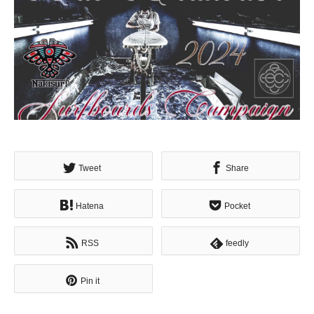
Tweet
Share
Hatena
Pocket
RSS
feedly
Pin it