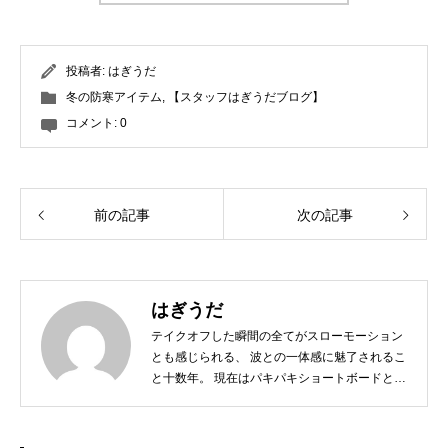
投稿者:
はぎうだ
冬の防寒アイテム
,
【スタッフはぎうだブログ】
コメント:
0
前の記事
次の記事
はぎうだ
テイクオフした瞬間の全てがスローモーション
とも感じられる、 波との一体感に魅了されるこ
と十数年。 現在はパキパキショートボードとは
サヨナラし、 ミニからログ、フィンレスボード
など、 その日の気分とコンディションに合わせ
たボードチョイスで、 ゆったりと波と調和する