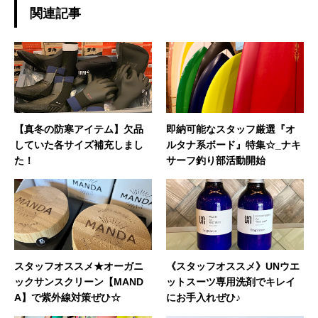
日々を楽しんでおります☆ 今後、こちらのブロ
関連記事
グではHAPPY SURFIN'情報のみならず、 趣味
の釣りやアウトドア、愛猫との日常などもご紹
介できればと思います！ どうぞよろしくお願い
いたします。◆担当業務：店舗運営・WEBサイ
ト運営・企画・プロモーション◆東京都出身：
一宮町在住 ◆誕生日：1983年4月29日
【真冬の防寒アイテム】欠品
即納可能なスタッフ厳選『オ
していた各サイズ補充しまし
ルタナ系ボード』特集☆_ナキ
た！
サーフ釣り部活動開始
スタッフオススメ★オーガニ
《スタッフオススメ》UNウエ
ックサンスクリーン【MAND
ットスーツ専用洗剤でキレイ
A】で紫外線対策ぜひ☆
にお手入れぜひ♪