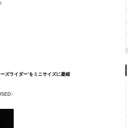
！
ノーズライダー’をミニサイズに凝縮
 〈USED〉