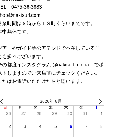
TEL：
0475-36-3883
hop@nakisurf.com
営業時間は８時から１８時くらいまでです。
年中無休です。
ツアーやガイド等のアテンドで不在しているこ
とも多々ございます。
その都度インスタグラム @nakisurf_chiba でポ
ストしますのでご来店前にチェックください。
またはお電話いただけたらと思います。
2026年 8月
日
月
火
水
木
金
土
26
27
28
29
30
31
1
2
3
4
5
6
7
8