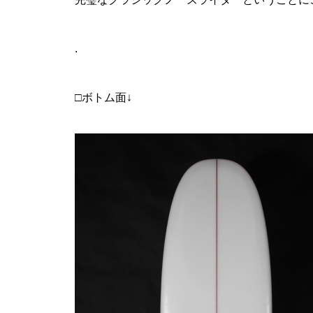
.
□ボトム面↓