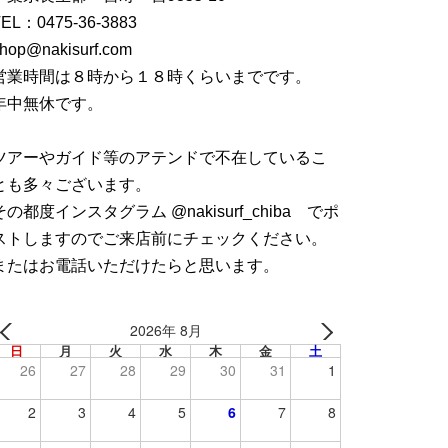
TEL：
0475-36-3883
hop@nakisurf.com
営業時間は８時から１８時くらいまでです。
年中無休です。
ツアーやガイド等のアテンドで不在しているこ
とも多々ございます。
その都度インスタグラム @nakisurf_chiba でポ
ストしますのでご来店前にチェックください。
またはお電話いただけたらと思います。
2026年 8月
日
月
火
水
木
金
土
26
27
28
29
30
31
1
2
3
4
5
6
7
8