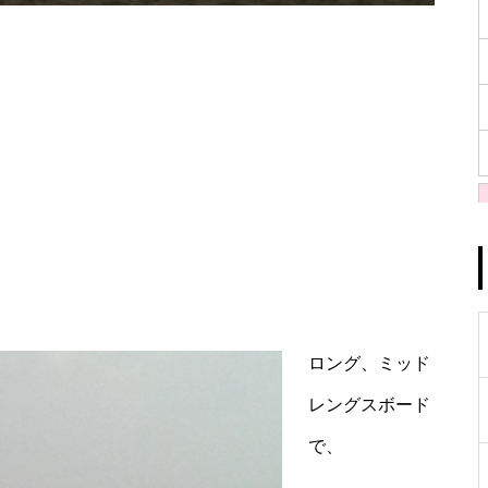
ロング、ミッド
レングスボード
で、