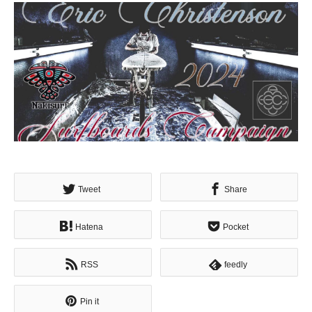
Tweet
Share
Hatena
Pocket
RSS
feedly
Pin it