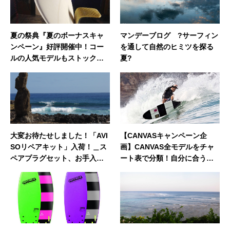
夏の祭典『夏のボーナスキャ
マンデーブログ ?サーフィン
ンペーン』好評開催中！コー
を通して自然のヒミツを探る
ルの人気モデルもストック用
夏?
にオーダー中！！
大変お待たせしました！「AVI
【CANVASキャンペーン企
SOリペアキット」入荷！＿ス
画】CANVAS全モデルをチャ
ペアプラグセット、お手入れ
ート表で分類！自分に合うボ
用シリコングリスもありま
ード選びの参考にどうぞ
す！！