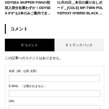
ODYSEA SKIPPER FISHの初
11月25日＿本日の掘り出しボ
回入荷分在庫わずか！ODYSE
ード＿[COLE] MP-TWIN POL
A 8’0″も2本のみご案内できま
Y/EPOXY HYBRID BLACK LA
す♪
BEL 5’8″
＿値下げいたしまし
た！！
コメント
0 コメント
0 トラックバック
この記事へのコメントはありません。
名前（例：山田 太郎）
E-MAIL
- 公開されません -
URL