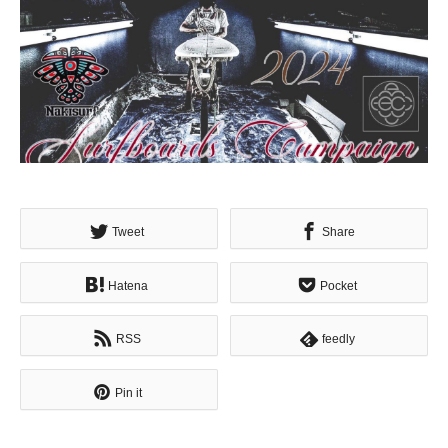
Tweet
Share
Hatena
Pocket
RSS
feedly
Pin it