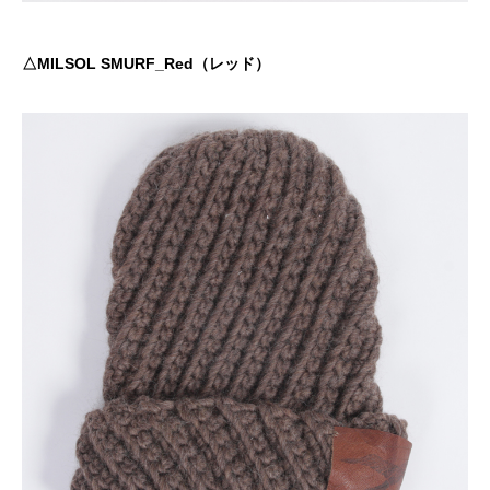
△MILSOL SMURF_Red（レッド）