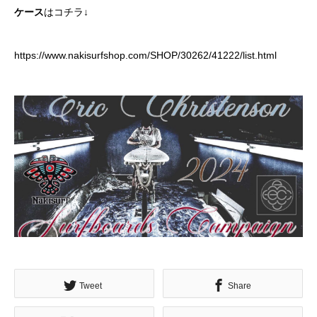
ケース
はコチラ↓
https://www.nakisurfshop.com/SHOP/30262/41222/list.html
Tweet
Share