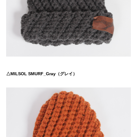
△MILSOL SMURF_Gray（グレイ）