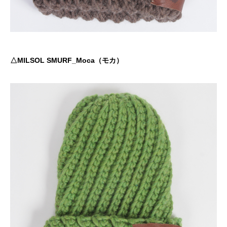
△MILSOL SMURF_Moca（モカ）