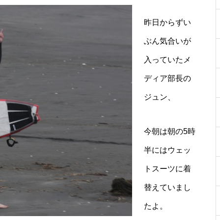
昨日からずい
ぶん気合いが
入っていたメ
ディア部長の
ジュン、
今朝は朝の5時
半にはウェッ
トスーツに着
替えていまし
たよ。