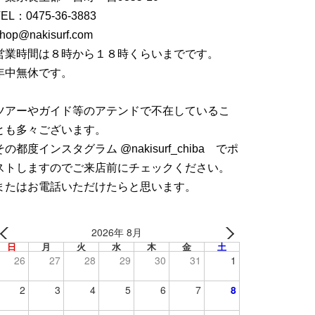
TEL：
0475-36-3883
hop@nakisurf.com
営業時間は８時から１８時くらいまでです。
年中無休です。
ツアーやガイド等のアテンドで不在しているこ
とも多々ございます。
その都度インスタグラム @nakisurf_chiba でポ
ストしますのでご来店前にチェックください。
またはお電話いただけたらと思います。
2026年 8月
日
月
火
水
木
金
土
26
27
28
29
30
31
1
2
3
4
5
6
7
8