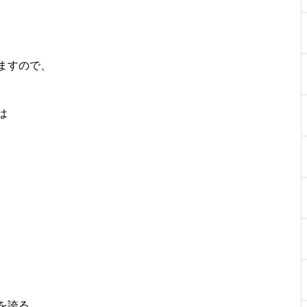
ますので、
は
を誇る