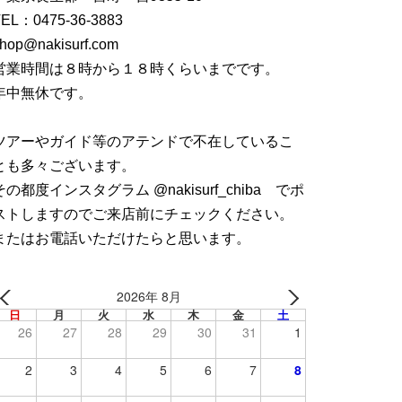
TEL：
0475-36-3883
hop@nakisurf.com
営業時間は８時から１８時くらいまでです。
年中無休です。
ツアーやガイド等のアテンドで不在しているこ
とも多々ございます。
その都度インスタグラム @nakisurf_chiba でポ
ストしますのでご来店前にチェックください。
またはお電話いただけたらと思います。
2026年 8月
日
月
火
水
木
金
土
26
27
28
29
30
31
1
2
3
4
5
6
7
8