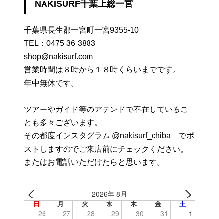
NAKISURF千葉上総一宮
千葉県長生郡一宮町一宮9355-10
TEL：
0475-36-3883
shop@nakisurf.com
営業時間は８時から１８時くらいまでです。
年中無休です。
ツアーやガイド等のアテンドで不在しているこ
とも多々ございます。
その都度インスタグラム @nakisurf_chiba でポ
ストしますのでご来店前にチェックください。
またはお電話いただけたらと思います。
2026年 8月
日
月
火
水
木
金
土
26
27
28
29
30
31
1