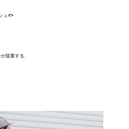
シュ🐟
士が提案する、