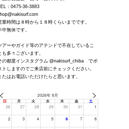
TEL：
0475-36-3883
hop@nakisurf.com
営業時間は８時から１８時くらいまでです。
年中無休です。
ツアーやガイド等のアテンドで不在しているこ
とも多々ございます。
その都度インスタグラム @nakisurf_chiba でポ
ストしますのでご来店前にチェックください。
またはお電話いただけたらと思います。
2026年 8月
日
月
火
水
木
金
土
26
27
28
29
30
31
1
2
3
4
5
6
7
8