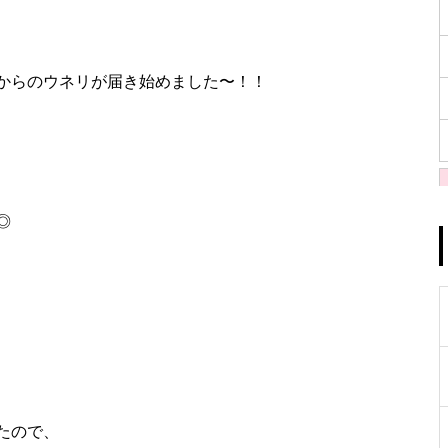
からのウネリが届き始めました〜！！
◎
たので、