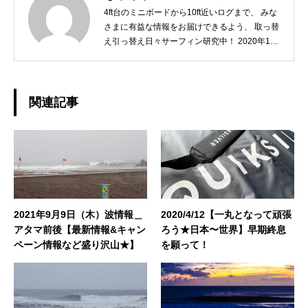
4ft台のミニボードから10ft近いログまで、 みな
さまに有益な情報をお届けできるよう、 取っ替
え引っ替え日々サーフィン研究中！ 2020年10
月には第一子が誕生し、 「オリジナルなスタイ
ルを持ったGOODサーファーに育てるには？」
こちらも日々研究中ですw どうぞよろしくお願
いいたします。◆担当業務：撮影・店舗運営・
関連記事
WEBサイト運営・企画・プロモーション◆栃木
県出身：一宮町在住 ◆誕生日：1979年10月2日
2021年9月9日（木）波情報＿
2020/4/12【一丸となって頑張
アタマ前後【最新情報&キャン
ろう★日本〜世界】早期終息
ペーン情報など盛り沢山★】
を願って！