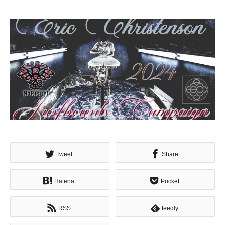
Tweet
Share
Hatena
Pocket
RSS
feedly