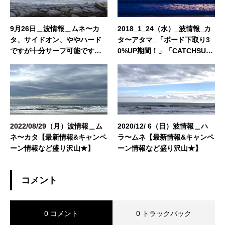
9月26日＿波情報＿ムネ〜カ
2018_1_24（水）_波情報_カ
タ、サイドオン、ややハード
タ〜アタマ_「ボード下取り3
ですが十分サーフ可能です！
0%UP期間！」「CATCHSUR
＿トライアスロン規制あり
F2018先行予約」「冬の大感
謝祭開催中！」「NAKIPHOT
Oイベント開催中！」「2018
カレンダー発売中！ 」
2022/08/29（月）波情報＿ム
2020/12/ 6（日）波情報＿ハ
ネ〜カタ【最新情報&キャンペ
ラ〜ムネ【最新情報&キャンペ
ーン情報など盛り沢山★】
ーン情報など盛り沢山★】
コメント
0 コメント
0 トラックバック