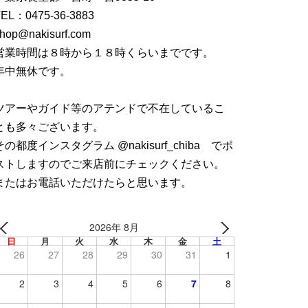
TEL：
0475-36-3883
hop@nakisurf.com
営業時間は８時から１８時くらいまでです。
年中無休です。
ツアーやガイド等のアテンドで不在しているこ
とも多々ございます。
その都度インスタグラム @nakisurf_chiba でポ
ストしますのでご来店前にチェックください。
またはお電話いただけたらと思います。
2026年 8月
日
月
火
水
木
金
土
26
27
28
29
30
31
1
2
3
4
5
6
7
8