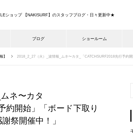
E STYLEショップ 【NAKISURF】のスタッフブログ・日々更新中★
ブログ
ショールーム
報】
2018_2_27（火）_波情報_ムネ〜カタ_「CATCHSURF2018先
報_ムネ〜カタ
8先行予約開始」「ボード下取り
感謝祭開催中！」