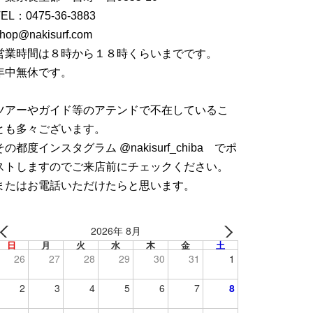
TEL：
0475-36-3883
hop@nakisurf.com
営業時間は８時から１８時くらいまでです。
年中無休です。
ツアーやガイド等のアテンドで不在しているこ
とも多々ございます。
その都度インスタグラム @nakisurf_chiba でポ
ストしますのでご来店前にチェックください。
またはお電話いただけたらと思います。
2026年 8月
日
月
火
水
木
金
土
26
27
28
29
30
31
1
2
3
4
5
6
7
8