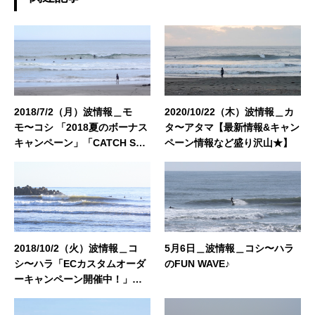
グではHAPPY SURFIN'情報のみならず、 趣味
の釣りやアウトドア、愛猫との日常などもご紹
介できればと思います！ どうぞよろしくお願い
いたします。◆担当業務：店舗運営・WEBサイ
ト運営・企画・プロモーション◆東京都出身：
一宮町在住 ◆誕生日：1983年4月29日
2018/7/2（月）波情報＿モ
2020/10/22（木）波情報＿カ
モ〜コシ 「2018夏のボーナス
タ〜アタマ【最新情報&キャン
キャンペーン」「CATCH SUR
ペーン情報など盛り沢山★】
F店頭限定イベント開催中！」
「2018 夏のウエットオーダー
フェア」「Seea2018入荷&ス
ペシャルSALE開催中！」
2018/10/2（火）波情報＿コ
5月6日＿波情報＿コシ〜ハラ
シ〜ハラ「ECカスタムオーダ
のFUN WAVE♪
ーキャンペーン開催中！」
「秋のウェットフェア開催
中！」