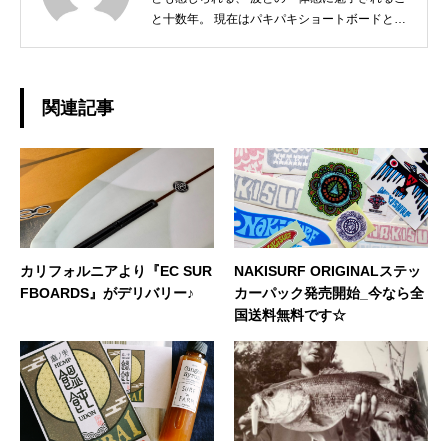
と十数年。 現在はパキパキショートボードとは
サヨナラし、 ミニからログ、フィンレスボード
など、 その日の気分とコンディションに合わせ
たボードチョイスで、 ゆったりと波と調和する
日々を楽しんでおります☆ 今後、こちらのブロ
関連記事
グではHAPPY SURFIN'情報のみならず、 趣味
の釣りやアウトドア、愛猫との日常などもご紹
介できればと思います！ どうぞよろしくお願い
いたします。◆担当業務：店舗運営・WEBサイ
ト運営・企画・プロモーション◆東京都出身：
一宮町在住 ◆誕生日：1983年4月29日
カリフォルニアより『EC SUR
NAKISURF ORIGINALステッ
FBOARDS』がデリバリー♪
カーパック発売開始_今なら全
国送料無料です☆