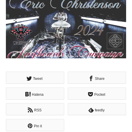
Tweet
Share
Hatena
Pocket
RSS
feedly
Pin it