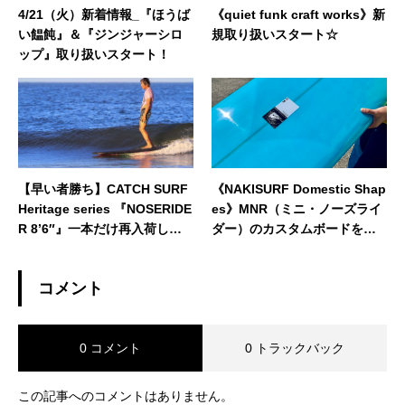
4/21（火）新着情報_『ほうば
《quiet funk craft works》新
い饂飩』＆『ジンジャーシロ
規取り扱いスタート☆
ップ』取り扱いスタート！
【早い者勝ち】CATCH SURF
《NAKISURF Domestic Shap
Heritage series 『NOSERIDE
es》MNR（ミニ・ノーズライ
R 8’6″』一本だけ再入荷しま
ダー）のカスタムボードをご
すYO！
紹介☆
コメント
0 コメント
0 トラックバック
この記事へのコメントはありません。