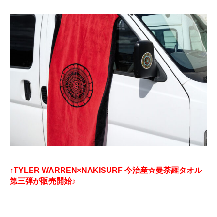
↑TYLER WARREN×NAKISURF 今治産☆曼荼羅タオル
第三弾が販売開始♪