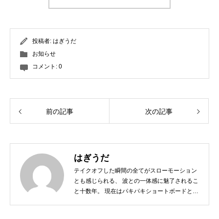
投稿者:
はぎうだ
お知らせ
コメント:
0
前の記事
次の記事
はぎうだ
テイクオフした瞬間の全てがスローモーション
とも感じられる、 波との一体感に魅了されるこ
と十数年。 現在はパキパキショートボードとは
サヨナラし、 ミニからログ、フィンレスボード
など、 その日の気分とコンディションに合わせ