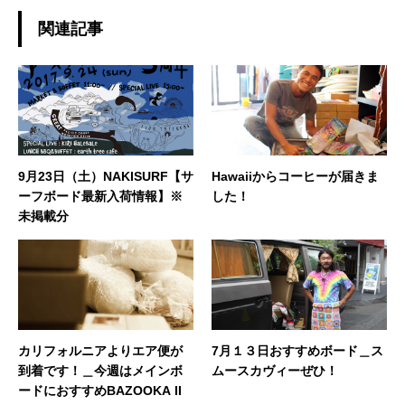
たボードチョイスで、 ゆったりと波と調和する
日々を楽しんでおります☆ 今後、こちらのブロ
関連記事
グではHAPPY SURFIN'情報のみならず、 趣味
の釣りやアウトドア、愛猫との日常などもご紹
介できればと思います！ どうぞよろしくお願い
いたします。◆担当業務：店舗運営・WEBサイ
ト運営・企画・プロモーション◆東京都出身：
一宮町在住 ◆誕生日：1983年4月29日
9月23日（土）NAKISURF【サ
Hawaiiからコーヒーが届きま
ーフボード最新入荷情報】※
した！
未掲載分
カリフォルニアよりエア便が
7月１３日おすすめボード＿ス
到着です！＿今週はメインボ
ムースカヴィーぜひ！
ードにおすすめBAZOOKA II