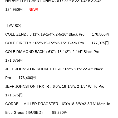
HERBIE FLETCHER FUNBOARD：8′0″ x 22-1/4″ x 2-3/4″
124,950円 ←
NEW!
【AVISO】
COLE ZEN2：5′11″x 19-1/4″x 2-5/16″ Black Pro 178,500円
COLE FIREFLY：6′2″x19-1/2″x2-1/2″ Black Pro 177,975円
COLE DIAMOND BACK：6′0″x 18-1/2″x 2-1/4″ Black Pro
171,675円
JEFF JOHNSTON ROCKET FISH：6′2″x 21″x 2-5/8″ Black
Pro 176,400円
JEFF JOHNSTON TRXTR：6′0″x 18-1/8″x 2-1/8″ White Pro
171,675円
CORDELL MILLER DRAGSTER：6′0″x18-3/8″x2-3/16″ Metallic
Blue Gross（※USED） 89,250円